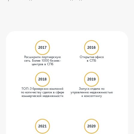
2017
2016
Расширили партнерскую
Открытие офиса
сеть. Более 1000 бизнес-
в СПБ
центров в СПб
2018
2019
ТОП-3 брокерских компаний
Запуск отдела по
по количеству сделок в сфере
управлению недвижимостью
коммерческой недвижимости
и консалтингу
2021
2020