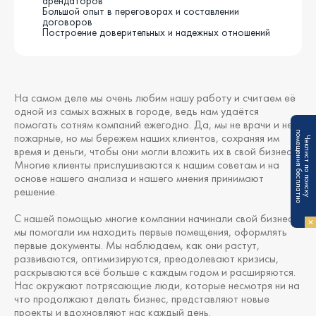
арендаторов
Большой опыт в переговорах и составлении
договоров
Построение доверительных и надежных отношений
На самом деле мы очень любим нашу работу и считаем её
одной из самых важных в городе, ведь нам удаётся
помогать сотням компаний ежегодно. Да, мы не врачи и не
п
пожарные, но мы бережем наших клиентов, сохраняя им
Ч
е
к
л
и
с
т
п
о
п
о
и
с
к
у
о
м
е
щ
е
н
и
я
б
е
с
п
л
а
т
н
о
время и деньги, чтобы они могли вложить их в свой бизнес.
Многие клиенты прислушиваются к нашим советам и на
основе нашего анализа и нашего мнения принимают
решение.
С нашей помощью многие компании начинали свой бизнес,
мы помогали им находить первые помещения, оформлять
первые документы. Мы наблюдаем, как они растут,
развиваются, оптимизируются, преодолевают кризисы,
раскрываются всё больше с каждым годом и расширяются.
Нас окружают потрясающие люди, которые несмотря ни на
что продолжают делать бизнес, представляют новые
проекты и вдохновляют нас каждый день.