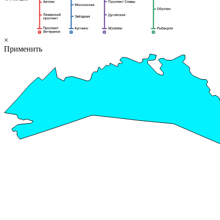
×
Применить