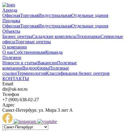
Аренда
Офисная
Торговая
Индустриальная
Отдельные здания
Продажа
Офисная
Торговая
Индустриальная
Отдельные здания
Объекты
Бизнес центры
Складские комплексы
Технопарки
Сервисные
офисы
Торговые центры
О компании
О нас
Собственникам
Команда
Полезное
Новости и статьи
Вакансии
Полезные
компании
Видеообзоры
Полезные
ссылки
Терминология
Классификация бизнес центров
КОНТАКТЫ
Email
dir@uk-tor.ru
Телефон
+7 (900) 638-02-27
Адрес
Санкт-Петербург, ул. Мира 3 лит А