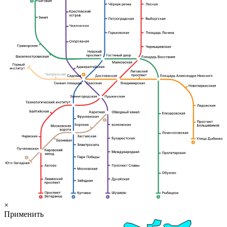
×
Применить