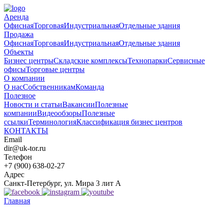
Аренда
Офисная
Торговая
Индустриальная
Отдельные здания
Продажа
Офисная
Торговая
Индустриальная
Отдельные здания
Объекты
Бизнес центры
Складские комплексы
Технопарки
Сервисные
офисы
Торговые центры
О компании
О нас
Собственникам
Команда
Полезное
Новости и статьи
Вакансии
Полезные
компании
Видеообзоры
Полезные
ссылки
Терминология
Классификация бизнес центров
КОНТАКТЫ
Email
dir@uk-tor.ru
Телефон
+7 (900) 638-02-27
Адрес
Санкт-Петербург, ул. Мира 3 лит А
Главная