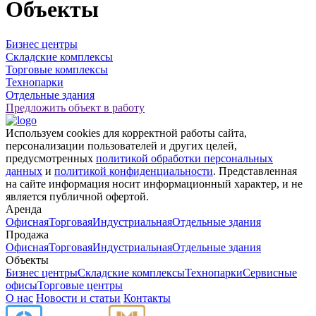
Объекты
Бизнес центры
Складские комплексы
Торговые комплексы
Технопарки
Отдельные здания
Предложить объект в работу
Используем cookies для корректной работы сайта,
персонализации пользователей и других целей,
предусмотренных
политикой обработки персональных
данных
и
политикой конфиденциальности
. Представленная
на сайте информация носит информационный характер, и не
является публичной офертой.
Аренда
Офисная
Торговая
Индустриальная
Отдельные здания
Продажа
Офисная
Торговая
Индустриальная
Отдельные здания
Объекты
Бизнес центры
Складские комплексы
Технопарки
Сервисные
офисы
Торговые центры
О нас
Новости и статьи
Контакты