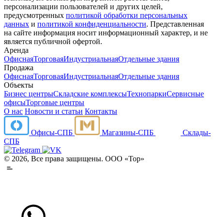
персонализации пользователей и других целей,
предусмотренных
политикой обработки персональных
данных
и
политикой конфиденциальности
. Представленная
на сайте информация носит информационный характер, и не
является публичной офертой.
Аренда
Офисная
Торговая
Индустриальная
Отдельные здания
Продажа
Офисная
Торговая
Индустриальная
Отдельные здания
Объекты
Бизнес центры
Складские комплексы
Технопарки
Сервисные
офисы
Торговые центры
О нас
Новости и статьи
Контакты
Офисы-СПБ
Магазины-СПБ
Склады-
СПБ
© 2026, Все права защищены. ООО «Тор»