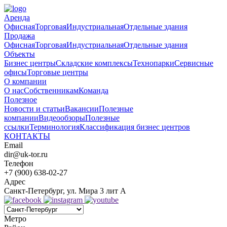
Аренда
Офисная
Торговая
Индустриальная
Отдельные здания
Продажа
Офисная
Торговая
Индустриальная
Отдельные здания
Объекты
Бизнес центры
Складские комплексы
Технопарки
Сервисные
офисы
Торговые центры
О компании
О нас
Собственникам
Команда
Полезное
Новости и статьи
Вакансии
Полезные
компании
Видеообзоры
Полезные
ссылки
Терминология
Классификация бизнес центров
КОНТАКТЫ
Email
dir@uk-tor.ru
Телефон
+7 (900) 638-02-27
Адрес
Санкт-Петербург, ул. Мира 3 лит А
Метро