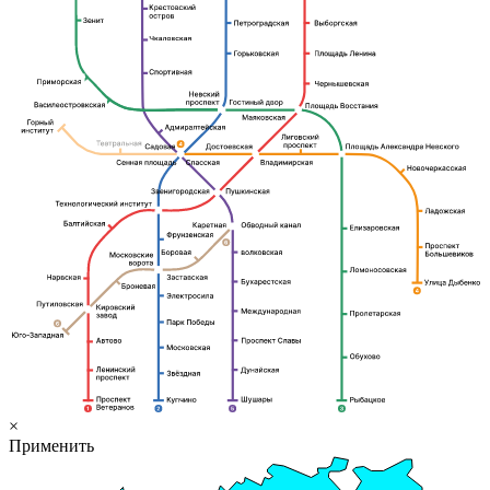
×
Применить