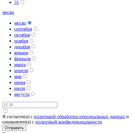
31
месяц
месяц
сентября
октября
ноября
декабря
января
февраля
марта
апреля
мая
июня
июля
августа
Я согласен(а) c
политикой обработки персональных данных
и
ознакомлен(а) с
политикой конфиденциальности
Отправить