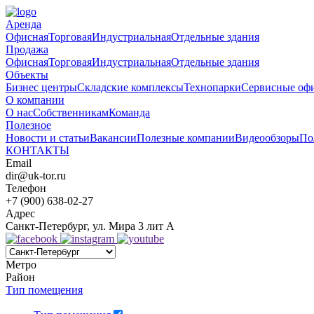
Аренда
Офисная
Торговая
Индустриальная
Отдельные здания
Продажа
Офисная
Торговая
Индустриальная
Отдельные здания
Объекты
Бизнес центры
Складские комплексы
Технопарки
Сервисные оф
О компании
О нас
Собственникам
Команда
Полезное
Новости и статьи
Вакансии
Полезные компании
Видеообзоры
По
КОНТАКТЫ
Email
dir@uk-tor.ru
Телефон
+7 (900) 638-02-27
Адрес
Санкт-Петербург, ул. Мира 3 лит А
Метро
Район
Тип помещения