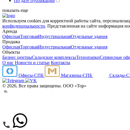
По дате публикации
показать еще
Используем cookies для корректной работы сайта, персонализ
конфиденциальности
. Представленная на сайте информация но
Аренда
Офисная
Торговая
Индустриальная
Отдельные здания
Продажа
Офисная
Торговая
Индустриальная
Отдельные здания
Объекты
Бизнес центры
Складские комплексы
Технопарки
Сервисные оф
О нас
Новости и статьи
Контакты
Офисы-СПБ
Магазины-СПБ
Склады-
© 2026, Все права защищены. ООО «Тор»