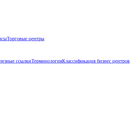
исы
Торговые центры
лезные ссылки
Терминология
Классификация бизнес центров