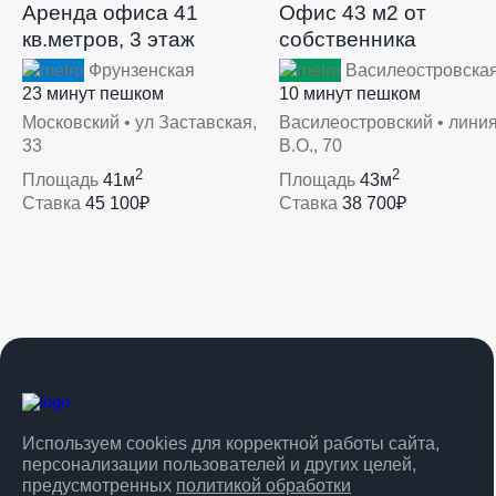
Аренда офиса 41
Офис 43 м2 от
кв.метров, 3 этаж
собственника
Фрунзенская
Василеостровска
23 минут пешком
10 минут пешком
Московский • ул Заставская,
Василеостровский • линия
33
В.О., 70
2
2
Площадь
41м
Площадь
43м
Ставка
45 100₽
Ставка
38 700₽
Используем cookies для корректной работы сайта,
персонализации пользователей и других целей,
предусмотренных
политикой обработки