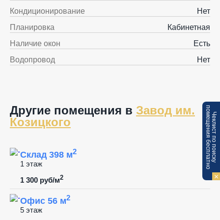
Кондиционирование
Нет
Планировка
Кабинетная
Наличие окон
Есть
Водопровод
Нет
Другие помещения в
Завод им.
п
Ч
е
к
л
и
с
т
п
о
п
о
и
с
к
у
о
м
е
щ
е
н
и
я
б
е
с
п
л
а
т
н
о
Козицкого
2
Склад 398 м
1 этаж
2
1 300 руб/м
2
Офис 56 м
5 этаж