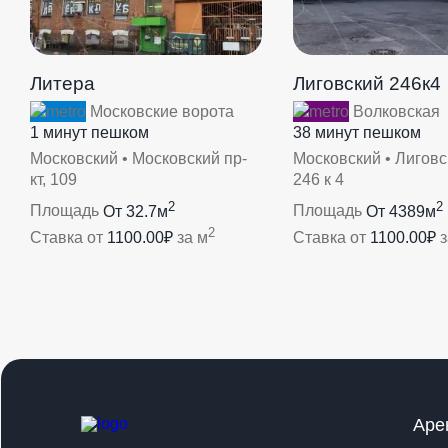
Литера
Лиговский 246к4
Московские ворота
Волковская
1 минут пешком
38 минут пешком
Московский • Московский пр-
Московский • Лиговск
кт, 109
246 к 4
2
2
Площадь
От 32.7м
Площадь
От 4389м
2
Ставка от
1100.00₽
за м
Ставка от
1100.00₽
з
Аре