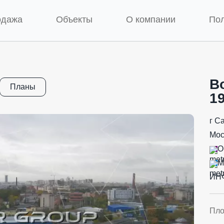
одажа
Объекты
О компании
По
В
Планы
1
г С
Мос
О
М
ИН
Пл