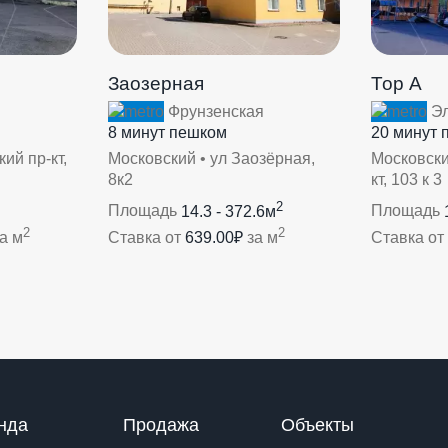
Заозерная
Тор А
Фрунзенская
Эл
8 минут пешком
20 минут 
ий пр-кт,
Московский • ул Заозёрная,
Московски
8к2
кт, 103 к 3
2
Площадь
14.3 - 372.6м
Площадь
2
2
а м
Ставка от
639.00₽
за м
Ставка от
нда
Продажа
Объекты