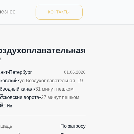
лезное
КОНТАКТЫ
оздухоплавательная
9
анкт-Петербург
01.06.2026
ковский
•
ул Воздухоплавательная, 19
бводный канал
•
31 минут пешком
осковские ворота
•
27 минут пешком
ФС №
ощадь
По запросу