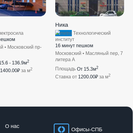
Ника
ектросила
Технологический
пешком
институт
16 минут пешком
й • Московский пр-
Московский • Масляный пер, 7
литера А
2
15.6 - 136.9м
2
Площадь
От 15.3м
2
1400.00₽
за м
2
Ставка от
1200.00₽
за м
О нас
Офисы-СПБ