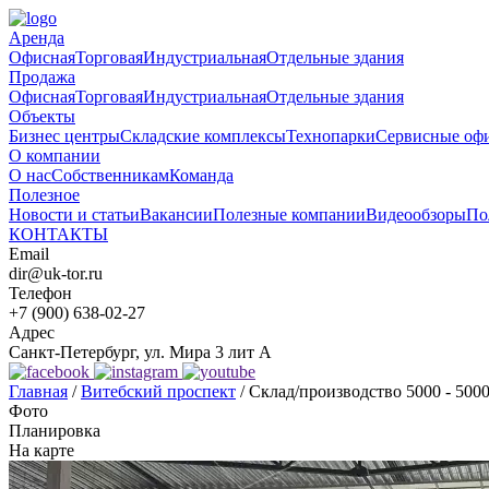
Аренда
Офисная
Торговая
Индустриальная
Отдельные здания
Продажа
Офисная
Торговая
Индустриальная
Отдельные здания
Объекты
Бизнес центры
Складские комплексы
Технопарки
Сервисные оф
О компании
О нас
Собственникам
Команда
Полезное
Новости и статьи
Вакансии
Полезные компании
Видеообзоры
По
КОНТАКТЫ
Email
dir@uk-tor.ru
Телефон
+7 (900) 638-02-27
Адрес
Санкт-Петербург, ул. Мира 3 лит А
Главная
/
Витебский проспект
/
Склад/производство 5000 - 500
Фото
Планировка
На карте