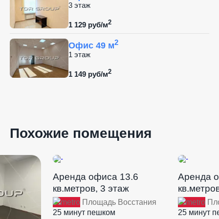
3 этаж
2
1 129 руб/м
2
Офис 49 м
1 этаж
2
1 149 руб/м
Похожие помещения
Аренда офиса 13.6
Аренда о
кв.метров, 3 этаж
кв.метров
Площадь Восстания
Пло
25 минут пешком
25 минут 