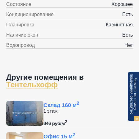
Состояние
Хорошее
Кондиционирование
Есть
Планировка
Кабинетная
Наличие окон
Есть
Водопровод
Нет
Другие помещения в
п
Ч
е
к
л
и
с
т
п
о
п
о
и
с
к
у
о
м
е
щ
е
н
и
я
б
е
с
п
л
а
т
н
о
Тентельхофф
2
Склад 160 м
1 этаж
2
846 руб/м
2
Офис 15 м