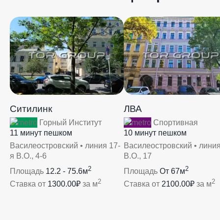
Ситилинк
ЛВА
Горный Институт
Спортивная
11 минут пешком
10 минут пешком
Василеостровский • линия 17-
Василеостровский • линия
я В.О., 4-6
В.О., 17
2
2
Площадь
12.2 - 75.6м
Площадь
От 67м
2
2
Ставка от
1300.00₽
за м
Ставка от
2100.00₽
за м