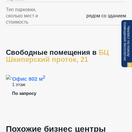
Тип парковки,
сколько мест и
рядом со зданием
стоимость
п
Ч
е
к
л
и
с
т
п
о
п
о
и
с
к
у
о
м
е
щ
е
н
и
я
б
е
с
п
л
а
т
н
о
Свободные помещения в
БЦ
Шкиперский проток, 21
2
Офис 802 м
1 этаж
По запросу
Похожие бизнес центры