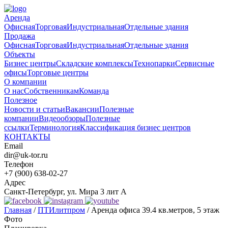
Аренда
Офисная
Торговая
Индустриальная
Отдельные здания
Продажа
Офисная
Торговая
Индустриальная
Отдельные здания
Объекты
Бизнес центры
Складские комплексы
Технопарки
Сервисные
офисы
Торговые центры
О компании
О нас
Собственникам
Команда
Полезное
Новости и статьи
Вакансии
Полезные
компании
Видеообзоры
Полезные
ссылки
Терминология
Классификация бизнес центров
КОНТАКТЫ
Email
dir@uk-tor.ru
Телефон
+7 (900) 638-02-27
Адрес
Санкт-Петербург, ул. Мира 3 лит А
Главная
/
ПТИлитпром
/
Аренда офиса 39.4 кв.метров, 5 этаж
Фото