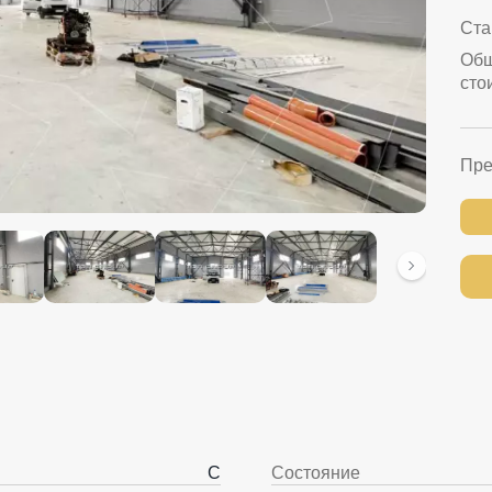
Ста
Об
сто
Пре
C
Состояние