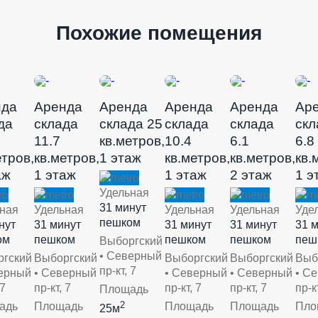
Похожие помещения
нда
Аренда
Аренда
Аренда
Аренда
Ар
да
склада
склада 25
склада
склада
скл
11.7
кв.метров,
10.4
6.1
6.8
етров,
кв.метров,
1 этаж
кв.метров,
кв.метров,
кв.
аж
1 этаж
1 этаж
2 этаж
1 э
Удельная
31 минут
ная
Удельная
Удельная
Удельная
Уде
пешком
нут
31 минут
31 минут
31 минут
31 
ом
пешком
пешком
пешком
пеш
Выборгский
• Северный
ргский
Выборгский
Выборгский
Выборгский
Выб
пр-кт, 7
ерный
• Северный
• Северный
• Северный
• С
 7
пр-кт, 7
пр-кт, 7
пр-кт, 7
пр-к
Площадь
2
адь
Площадь
Площадь
Площадь
Пло
25м