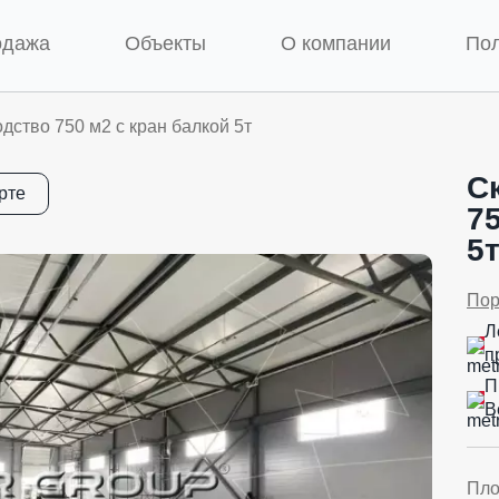
одажа
Объекты
О компании
По
дство 750 м2 с кран балкой 5т
С
рте
7
5
Пор
Л
п
П
В
Пл