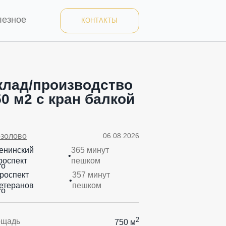
лезное
КОНТАКТЫ
клад/производство
50 м2 с кран балкой
т
золово
06.08.2026
енинский
365 минут
•
роспект
пешком
роспект
357 минут
•
етеранов
пешком
2
ощадь
750 м