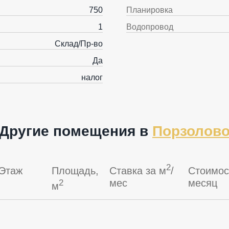
750
Планировка
1
Водопровод
Склад/Пр-во
Да
налог
Другие помещения в
Порзолов
2
Этаж
Площадь,
Ставка за м
/
Стоимос
мес
месяц
2
м