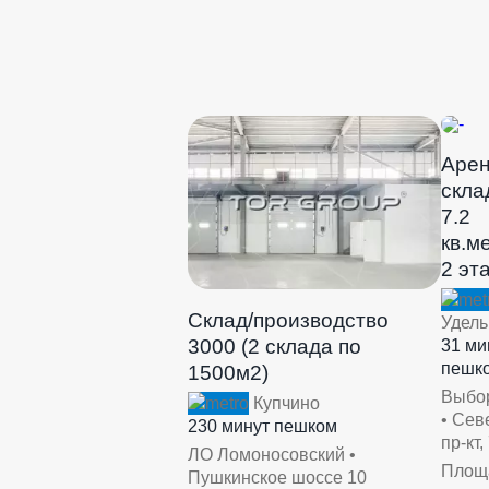
Аре
скла
7.2
кв.м
2 эт
Склад/производство
Удель
3000 (2 склада по
31 ми
пешк
1500м2)
Выбо
Купчино
• Сев
230 минут пешком
пр-кт,
ЛО Ломоносовский •
Площ
Пушкинское шоссе 10