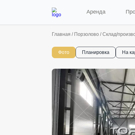
Аренда
Пр
Главная
/
Порзолово
/
Склад/произво
Фото
Планировка
На ка