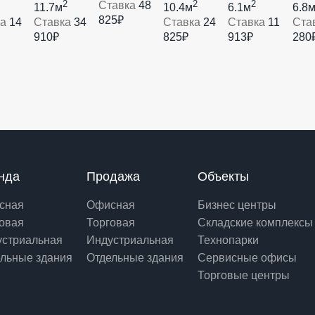
2
2
2
Ставка
48
11.7м
10.4м
6.1м
6.8
825₽
ка
14
Ставка
34
Ставка
24
Ставка
11
Ста
910₽
825₽
913₽
280
нда
Продажа
Объекты
сная
Офисная
Бизнес центры
овая
Торговая
Складские комплексы
устриальная
Индустриальная
Технопарки
льные здания
Отдельные здания
Сервисные офисы
Торговые центры