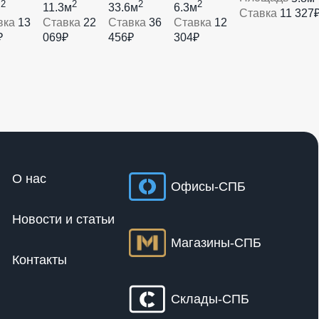
2
2
2
2
м
11.3м
33.6м
6.3м
Ставка
11 327
вка
13
Ставка
22
Ставка
36
Ставка
12
₽
069₽
456₽
304₽
О нас
Офисы-СПБ
Новости и статьи
Магазины-СПБ
Контакты
Склады-СПБ