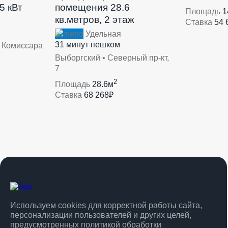
5 кВт
помещения 28.6
Площадь
1
кв.метров, 2 этаж
Ставка
54 
Удельная
31 минут пешком
л Комиссара
Выборгский • Северный пр-кт,
7
2
Площадь
28.6м
Ставка
68 268₽
Используем cookies для корректной работы сайта,
персонализации пользователей и других целей,
предусмотренных
политикой обработки