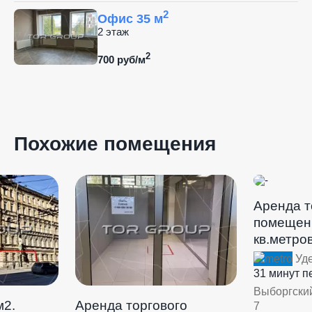
2
Офис 35 м
2 этаж
2
700 руб/м
Похожие помещения
Аренда т
помещени
кв.метров
Уде
31 минут 
Выборгский
м2.
Аренда торгового
7