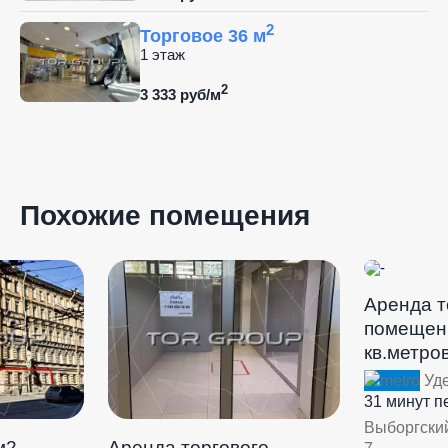
2
Торговое 36 м
1 этаж
2
3 333 руб/м
Похожие помещения
Аренда т
помещени
кв.метров
Уде
31 минут 
Выборгский
м2.
Аренда торгового