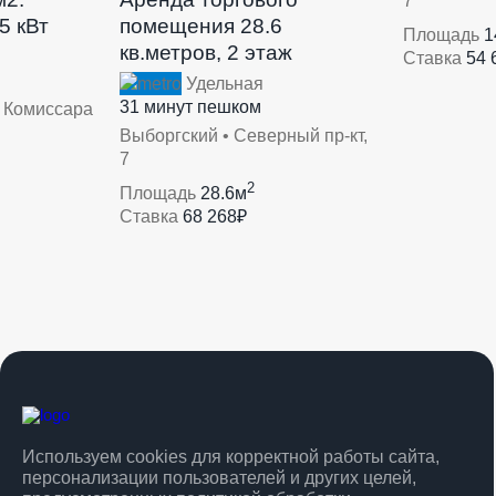
7
5 кВт
помещения 28.6
Площадь
1
кв.метров, 2 этаж
Ставка
54 
Удельная
31 минут пешком
л Комиссара
Выборгский • Северный пр-кт,
7
2
Площадь
28.6м
Ставка
68 268₽
Используем cookies для корректной работы сайта,
персонализации пользователей и других целей,