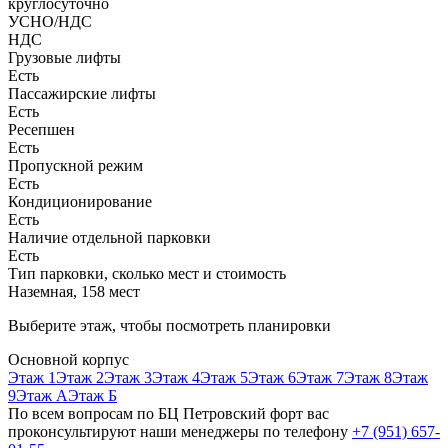
круглосуточно
УСНО/НДС
НДС
Грузовые лифты
Есть
Пассажирские лифты
Есть
Ресепшен
Есть
Пропускной режим
Есть
Кондиционирование
Есть
Наличие отдельной парковки
Есть
Тип парковки, сколько мест и стоимость
Наземная, 158 мест
Выберите этаж, чтобы посмотреть планировки
Основной корпус
Этаж 1
Этаж 2
Этаж 3
Этаж 4
Этаж 5
Этаж 6
Этаж 7
Этаж 8
Этаж
9
Этаж А
Этаж Б
По всем вопросам по БЦ Петровский форт вас
проконсультируют наши менеджеры по телефону
+7 (951) 657-