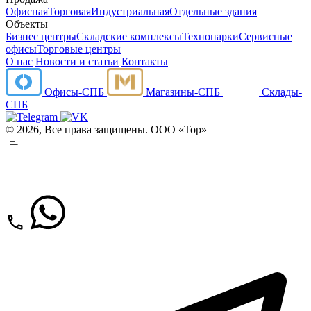
Офисная
Торговая
Индустриальная
Отдельные здания
Объекты
Бизнес центры
Складские комплексы
Технопарки
Сервисные
офисы
Торговые центры
О нас
Новости и статьи
Контакты
Офисы-СПБ
Магазины-СПБ
Склады-
СПБ
© 2026, Все права защищены. ООО «Тор»