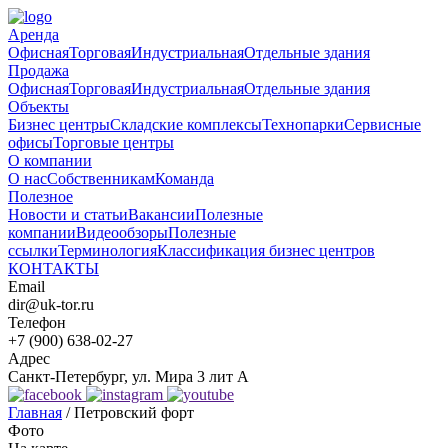
Аренда
Офисная
Торговая
Индустриальная
Отдельные здания
Продажа
Офисная
Торговая
Индустриальная
Отдельные здания
Объекты
Бизнес центры
Складские комплексы
Технопарки
Сервисные
офисы
Торговые центры
О компании
О нас
Собственникам
Команда
Полезное
Новости и статьи
Вакансии
Полезные
компании
Видеообзоры
Полезные
ссылки
Терминология
Классификация бизнес центров
КОНТАКТЫ
Email
dir@uk-tor.ru
Телефон
+7 (900) 638-02-27
Адрес
Санкт-Петербург, ул. Мира 3 лит А
Главная
/
Петровский форт
Фото