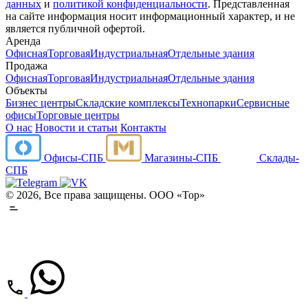
данных
и
политикой конфиденциальности
. Представленная
на сайте информация носит информационный характер, и не
является публичной офертой.
Аренда
Офисная
Торговая
Индустриальная
Отдельные здания
Продажа
Офисная
Торговая
Индустриальная
Отдельные здания
Объекты
Бизнес центры
Складские комплексы
Технопарки
Сервисные
офисы
Торговые центры
О нас
Новости и статьи
Контакты
Офисы-СПБ
Магазины-СПБ
Склады-
СПБ
© 2026, Все права защищены. ООО «Тор»