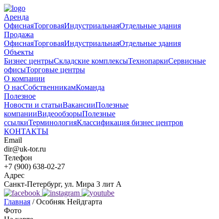
Аренда
Офисная
Торговая
Индустриальная
Отдельные здания
Продажа
Офисная
Торговая
Индустриальная
Отдельные здания
Объекты
Бизнес центры
Складские комплексы
Технопарки
Сервисные
офисы
Торговые центры
О компании
О нас
Собственникам
Команда
Полезное
Новости и статьи
Вакансии
Полезные
компании
Видеообзоры
Полезные
ссылки
Терминология
Классификация бизнес центров
КОНТАКТЫ
Email
dir@uk-tor.ru
Телефон
+7 (900) 638-02-27
Адрес
Санкт-Петербург, ул. Мира 3 лит А
Главная
/
Особняк Нейдгарта
Фото