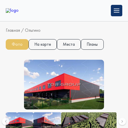
Главная
/
Ольгино
Фото
На карте
Места
Планы