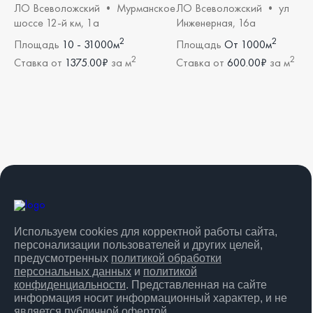
ЛО Всеволожский • Мурманское
ЛО Всеволожский • ул
шоссе 12-й км, 1а
Инженерная, 16а
2
2
Площадь
10 - 31000м
Площадь
От 1000м
2
2
Ставка от
1375.00₽
за м
Ставка от
600.00₽
за м
Используем cookies для корректной работы сайта,
персонализации пользователей и других целей,
предусмотренных
политикой обработки
персональных данных
и
политикой
конфиденциальности
. Представленная на сайте
информация носит информационный характер, и не
является публичной офертой.