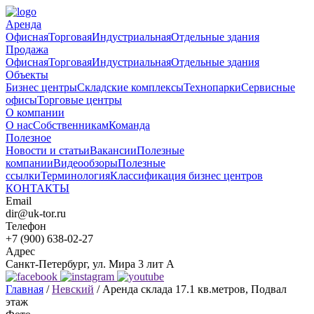
Аренда
Офисная
Торговая
Индустриальная
Отдельные здания
Продажа
Офисная
Торговая
Индустриальная
Отдельные здания
Объекты
Бизнес центры
Складские комплексы
Технопарки
Сервисные
офисы
Торговые центры
О компании
О нас
Собственникам
Команда
Полезное
Новости и статьи
Вакансии
Полезные
компании
Видеообзоры
Полезные
ссылки
Терминология
Классификация бизнес центров
КОНТАКТЫ
Email
dir@uk-tor.ru
Телефон
+7 (900) 638-02-27
Адрес
Санкт-Петербург, ул. Мира 3 лит А
Главная
/
Невский
/
Аренда склада 17.1 кв.метров, Подвал
этаж