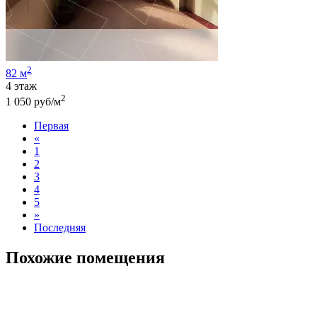
2
82 м
4 этаж
2
1 050 руб/м
Первая
«
1
2
3
4
5
»
Последняя
Похожие помещения