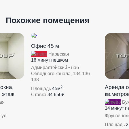
Похожие помещения
Офис 45 м
Нарвская
16 минут пешком
Адмиралтейский • наб
Обводного канала, 134-136-
138
окна,
Аренда о
2
Площадь
45м
4 этаж
кв.метров
Ставка
34 650₽
ая
Бух
14 минут 
 ул
Фрунзенски
Площадь
2