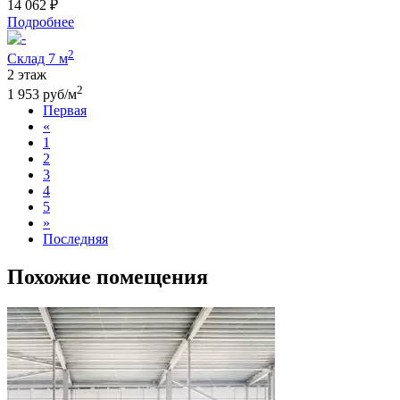
14 062 ₽
Подробнее
2
Склад 7 м
2 этаж
2
1 953 руб/м
Первая
«
1
2
3
4
5
»
Последняя
Похожие помещения