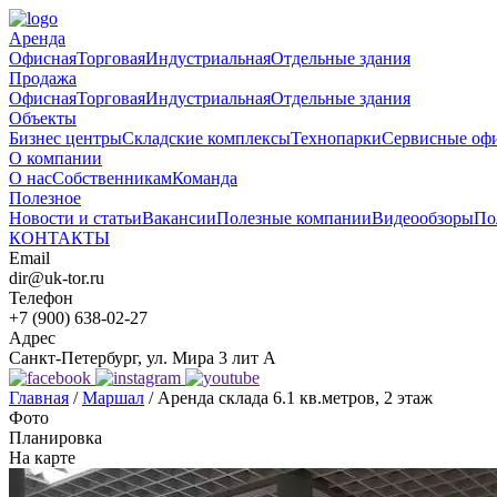
Аренда
Офисная
Торговая
Индустриальная
Отдельные здания
Продажа
Офисная
Торговая
Индустриальная
Отдельные здания
Объекты
Бизнес центры
Складские комплексы
Технопарки
Сервисные оф
О компании
О нас
Собственникам
Команда
Полезное
Новости и статьи
Вакансии
Полезные компании
Видеообзоры
По
КОНТАКТЫ
Email
dir@uk-tor.ru
Телефон
+7 (900) 638-02-27
Адрес
Санкт-Петербург, ул. Мира 3 лит А
Главная
/
Маршал
/
Аренда склада 6.1 кв.метров, 2 этаж
Фото
Планировка
На карте