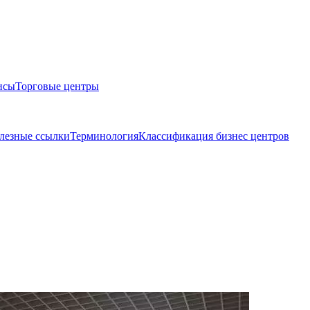
исы
Торговые центры
лезные ссылки
Терминология
Классификация бизнес центров