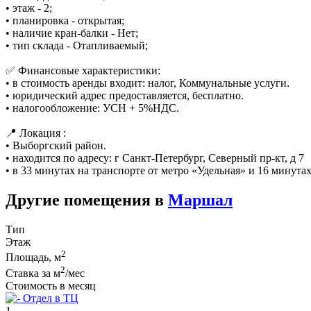
• этаж - 2;
• планировка - открытая;
• наличие кран-балки - Нет;
• тип склада - Отапливаемый;
✅ Финансовые характеристики:
• в стоимость аренды входит: налог, Коммунальные услуги.
• юридический адрес предоставляется, бесплатно.
• налогообложение: УСН + 5%НДС.
📍 Локация :
• Выборгский район.
• находится по адресу: г Санкт-Петербург, Северный пр-кт, д 7
• в 33 минутах на транспорте от метро «Удельная» и 16 минута
Другие помещения в
Маршал
Тип
Этаж
2
Площадь, м
2
Ставка за м
/мес
Стоимость в месяц
Отдел в ТЦ
1