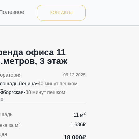
Полезное
КОНТАКТЫ
ренда офиса 11
.метров, 3 этаж
оратория
09.12.2025
лощадь Ленина
•
40 минут пешком
ыборгская
•
38 минут пешком
2
ощадь
11 м
2
1 636₽
вка за м
щая
18 000₽