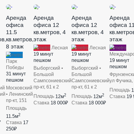
Аренда
Аренда
Аренда
Аренда
офиса
офиса 12
офиса 12
офиса 11
11.5
кв.метров, 4
кв.метров, 4
кв.метров
ов,
кв.метров,
этаж
этаж
этаж
8 этаж
Лесная
Лесная
19 минут
19 минут
Междунар
пешком
пешком
19 минут
Парк
пешком
Победы
Выборгский •
Выборгский •
31 минут
Большой
Большой
Фрунзенски
пешком
Сампсониевский
Сампсониевский
ул Фучика,
пр-кт, 61 к 2
пр-кт, 61 к 2
ий
Московский
Площадь
1
кий
• Ленинский
2
2
Площадь
12м
Площадь
12м
Ставка
19 
пр-кт, 151
Ставка
18 000₽
Ставка
18 000₽
Площадь
2
11.5м
7
Ставка
17
250₽