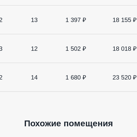
2
13
1 397 ₽
18 155 ₽
3
12
1 502 ₽
18 018 ₽
2
14
1 680 ₽
23 520 ₽
Похожие помещения