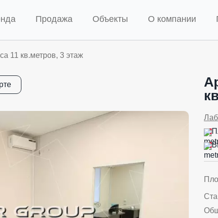
енда
Продажа
Объекты
О компании
а 11 кв.метров, 3 этаж
А
рте
кв
Лаб
П
В
Пл
Ста
Об