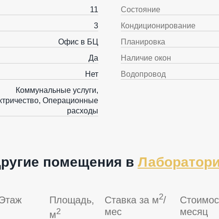
11
Состояние
3
Кондиционирование
Офис в БЦ
Планировка
Да
Наличие окон
Нет
Водопровод
Коммунальные услуги,
ктричество, Операционные
расходы
ругие помещения в
Лаборатор
2
Этаж
Площадь,
Ставка за м
/
Стоимос
мес
месяц
2
м