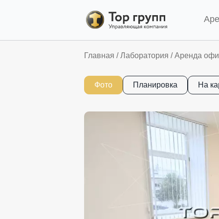
Ар
Главная
/
Лаборатория
/
Аренда офис
Фото
Планировка
На ка