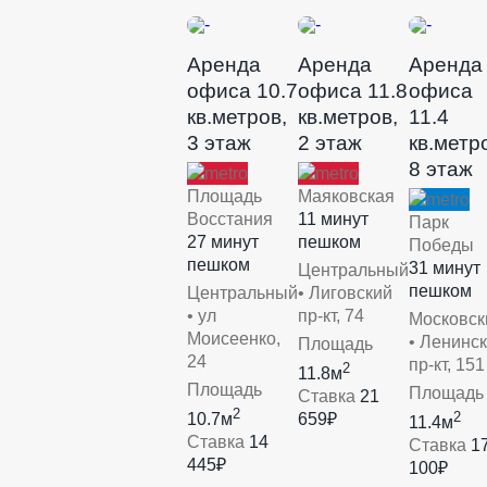
Аренда
Аренда
Аренда
офиса 10.7
офиса 11.8
офиса
кв.метров,
кв.метров,
11.4
3 этаж
2 этаж
кв.метр
8 этаж
Площадь
Маяковская
Восстания
11 минут
Парк
27 минут
пешком
Победы
пешком
31 минут
Центральный
пешком
Центральный
• Лиговский
• ул
пр-кт, 74
Московск
Моисеенко,
• Ленинс
Площадь
24
пр-кт, 151
2
11.8м
Площадь
Площадь
Ставка
21
2
2
10.7м
659₽
11.4м
Ставка
14
Ставка
1
445₽
100₽