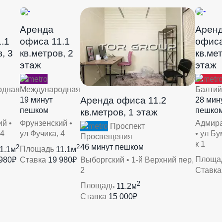
Аренда
Арен
.1
офиса 11.1
офиса
, 3
кв.метров, 2
кв.мет
этаж
этаж
одная
Международная
Балтий
Аренда офиса 11.2
19 минут
28 мин
пешком
пешко
кв.метров, 1 этаж
й •
Фрунзенский •
Адмира
Проспект
 4
ул Фучика, 4
• ул Б
Просвещения
к 1
2
2
46 минут пешком
1.1м
Площадь
11.1м
980₽
Ставка
19 980₽
Площа
Выборгский • 1-й Верхний пер,
Ставк
2
2
Площадь
11.2м
Ставка
15 000₽