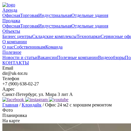
Аренда
Офисная
Торговая
Индустриальная
Отдельные здания
Продажа
Офисная
Торговая
Индустриальная
Отдельные здания
Объекты
Бизнес центры
Складские комплексы
Технопарки
Сервисные оф
О компании
О нас
Собственникам
Команда
Полезное
Новости и статьи
Вакансии
Полезные компании
Видеообзоры
По
КОНТАКТЫ
Email
dir@uk-tor.ru
Телефон
+7 (900) 638-02-27
Адрес
Санкт-Петербург, ул. Мира 3 лит А
Главная
/
Клондайк
/
Офис 24 м2 с хорошим ремонтом
Фото
Планировка
На карте