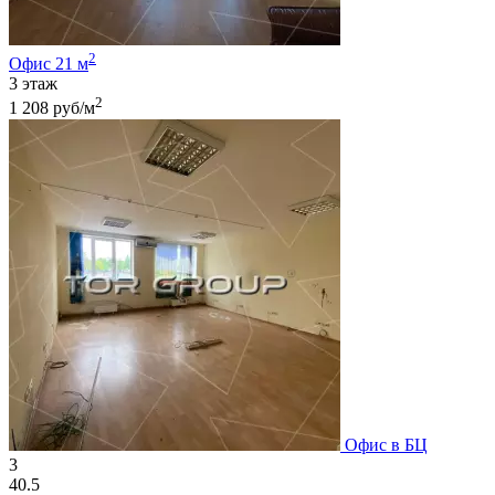
2
Офис 21 м
3 этаж
2
1 208 руб/м
Офис в БЦ
3
40.5