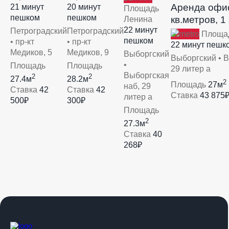
Аренда офи
21 минут
20 минут
Площадь
пешком
пешком
кв.метров, 1
Ленина
22 минут
Петроградский
Петроградский
Площад
пешком
• пр-кт
• пр-кт
22 минут пешк
Медиков, 5
Медиков, 9
Выборгский
Выборгский • В
•
Площадь
Площадь
29 литер а
Выборгская
2
2
27.4м
28.2м
2
Площадь
27м
наб, 29
Ставка
42
Ставка
42
Ставка
43 875
литер а
500₽
300₽
Площадь
2
27.3м
Ставка
40
268₽