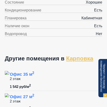
Состояние
Хорошее
Кондиционирование
Есть
Планировка
Кабинетная
Наличие окон
Есть
Водопровод
Нет
Другие помещения в
Карповка
п
Ч
е
к
л
и
с
т
п
о
п
о
и
с
к
у
о
м
е
щ
е
н
и
я
б
е
с
п
л
а
т
н
о
2
Офис 35 м
2 этаж
2
1 542 руб/м
2
Офис 27 м
2 этаж