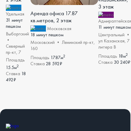
3 этаж
Аренда офиса 17.87
Удельная
кв.метров, 2 этаж
31 минут
Адмиралтейска
пешком
11 минут пешком
Московская
Выборгский
18 минут пешком
Центральный •
•
ул Казанская, 7
Московский • Ленинский пр-кт,
Северный
литера В
160
пр-кт, 7
2
Площадь
18м
2
Площадь
17.87м
Площадь
Ставка
30 240₽
Ставка
28 592₽
2
15.5м
Ставка
18
492₽