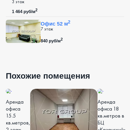
3 этаж
2
1 464 руб/м
2
Офис 52 м
7 этаж
2
840 руб/м
Похожие помещения
Аренда
Аренда
офиса
офиса 18
15.5
кв.метров в
кв.метров,
БЦ
2 этаж
«Казанский»,