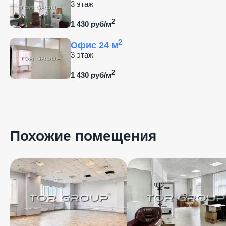
3 этаж
2
1 430 руб/м
2
Офис 24 м
3 этаж
2
1 430 руб/м
Похожие помещения