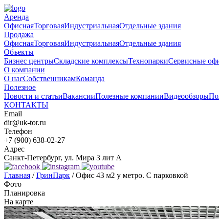
Аренда
Офисная
Торговая
Индустриальная
Отдельные здания
Продажа
Офисная
Торговая
Индустриальная
Отдельные здания
Объекты
Бизнес центры
Складские комплексы
Технопарки
Сервисные оф
О компании
О нас
Собственникам
Команда
Полезное
Новости и статьи
Вакансии
Полезные компании
Видеообзоры
По
КОНТАКТЫ
Email
dir@uk-tor.ru
Телефон
+7 (900) 638-02-27
Адрес
Санкт-Петербург, ул. Мира 3 лит А
Главная
/
ГринПарк
/
Офис 43 м2 у метро. С парковкой
Фото
Планировка
На карте