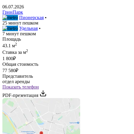
06.07.2026
ГринПарк
Пионерская
•
25 минут пешком
Удельная
•
7 минут пешком
Площадь
2
43.1 м
2
Ставка за м
1 800₽
Общая стоимость
77 580₽
Представитель
отдел аренды
Показать телефон
PDF-презентация