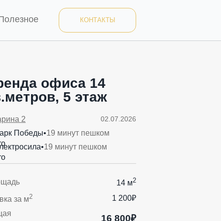
Полезное
КОНТАКТЫ
ренда офиса 14
.метров, 5 этаж
арина 2
02.07.2026
арк Победы
•
19 минут пешком
лектросила
•
19 минут пешком
2
ощадь
14 м
2
1 200₽
вка за м
щая
16 800₽