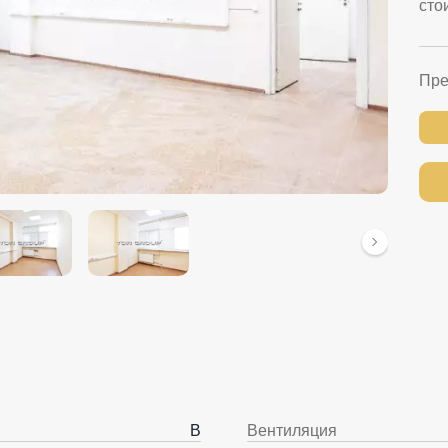
сто
Пре
B
Вентиляция