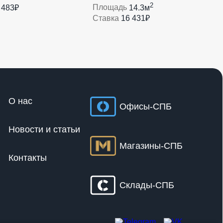
2
 483₽
Площадь
14.3м
Ставка
16 431₽
О нас
Офисы-СПБ
Новости и статьи
Магазины-СПБ
Контакты
Склады-СПБ