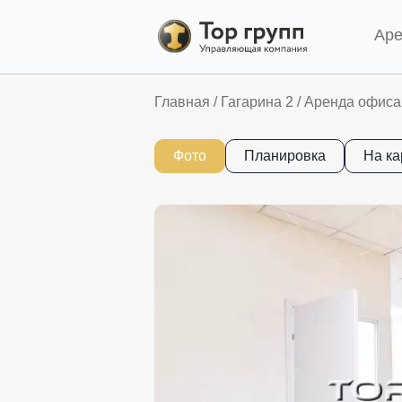
Ар
Главная
/
Гагарина 2
/
Аренда офиса 
Фото
Планировка
На ка