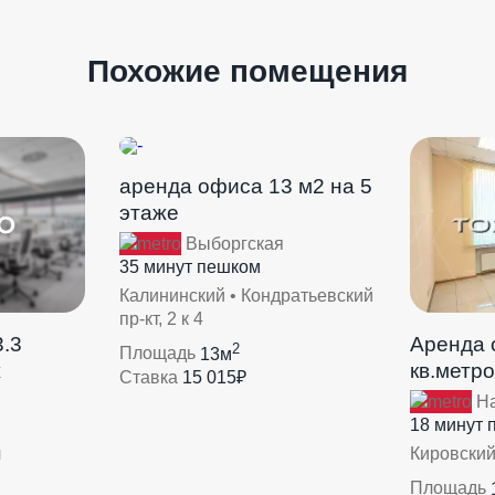
Похожие помещения
аренда офиса 13 м2 на 5
этаже
Выборгская
35 минут пешком
Калининский • Кондратьевский
пр-кт, 2 к 4
.3
Аренда 
2
Площадь
13м
ж
кв.метро
Ставка
15 015₽
На
18 минут 
л
Кировский
Площадь