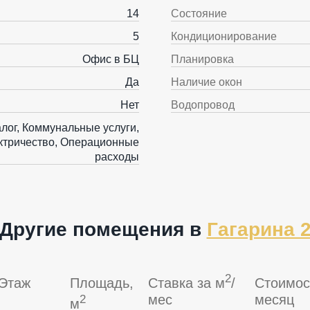
14
Состояние
5
Кондиционирование
Офис в БЦ
Планировка
Да
Наличие окон
Нет
Водопровод
алог, Коммунальные услуги,
ктричество, Операционные
расходы
Другие помещения в
Гагарина 
2
Этаж
Площадь,
Ставка за м
/
Стоимос
мес
месяц
2
м