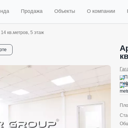
енда
Продажа
Объекты
О компании
14 кв.метров, 5 этаж
А
рте
кв
Гаг
П
Э
Пл
Ста
Об