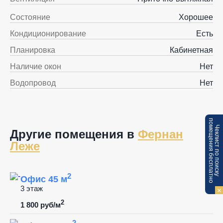
Состояние
Хорошее
Кондиционирование
Есть
Планировка
Кабинетная
Наличие окон
Нет
Водопровод
Нет
п
Ч
е
к
л
и
с
т
п
о
п
о
и
с
к
у
о
м
е
щ
е
н
и
я
б
е
с
п
л
а
т
н
о
Другие помещения в
Фернан
Леже
2
Офис 45 м
3 этаж
2
1 800 руб/м
2