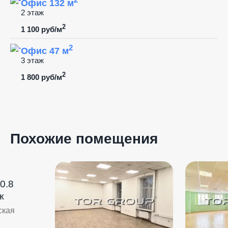
Офис 132 м
2 этаж
2
1 100 руб/м
2
Офис 47 м
3 этаж
2
1 800 руб/м
Похожие помещения
0.8
ж
ская