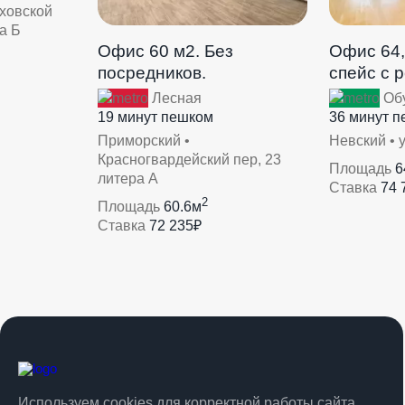
уховской
а Б
Офис 60 м2. Без
Офис 64,
посредников.
спейс с 
Лесная
Об
19 минут пешком
36 минут 
Приморский •
Невский • 
Красногвардейский пер, 23
Площадь
6
литера А
Ставка
74 
2
Площадь
60.6м
Ставка
72 235₽
Используем cookies для корректной работы сайта,