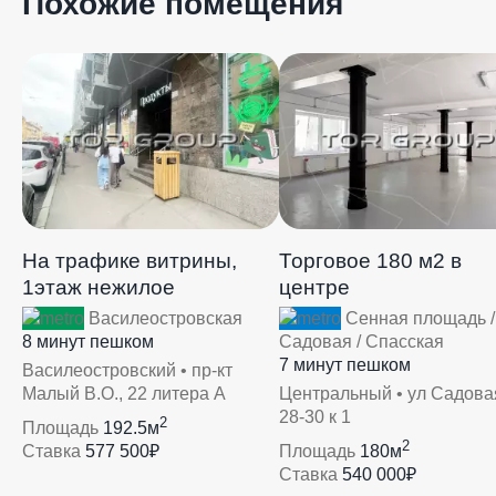
Похожие помещения
На трафике витрины,
Торговое 180 м2 в
1этаж нежилое
центре
Василеостровская
Сенная площадь /
8 минут пешком
Садовая / Спасская
7 минут пешком
Василеостровский • пр-кт
Малый В.О., 22 литера А
Центральный • ул Садова
28-30 к 1
2
Площадь
192.5м
2
Ставка
577 500₽
Площадь
180м
Ставка
540 000₽