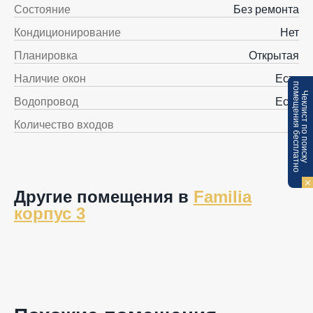
Состояние
Без ремонта
Кондиционирование
Нет
Планировка
Открытая
Наличие окон
Есть
п
Ч
е
к
л
и
с
т
п
о
п
о
и
с
к
у
о
м
е
щ
е
н
и
я
б
е
с
п
л
а
т
н
о
Водопровод
Есть
Количество входов
1
Другие помещения в
Familia
корпус 3