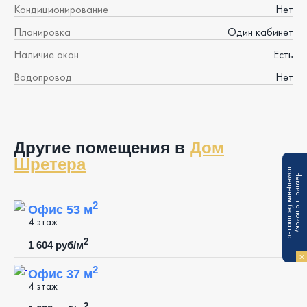
Кондиционирование
Нет
Планировка
Один кабинет
Наличие окон
Есть
Водопровод
Нет
Другие помещения в
Дом
Шретера
п
Ч
е
к
л
и
с
т
п
о
п
о
и
с
к
у
о
м
е
щ
е
н
и
я
б
е
с
п
л
а
т
н
о
2
Офис 53 м
4 этаж
2
1 604 руб/м
2
Офис 37 м
4 этаж
2