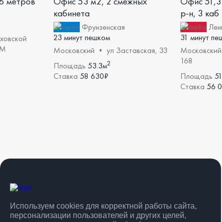
6 метров
Офис 53 м2, 2 смежных
Офис 51,3
кабинета
р-н, 3 каб
Фрунзенская
Лени
23 минут пешком
31 минут пе
ховской
 М
Московский • ул Заставская, 33
Московский 
168
2
Площадь
53.3м
Ставка
58 630₽
Площадь
51
Ставка
56 
Используем cookies для корректной работы сайта,
персонализации пользователей и других целей,