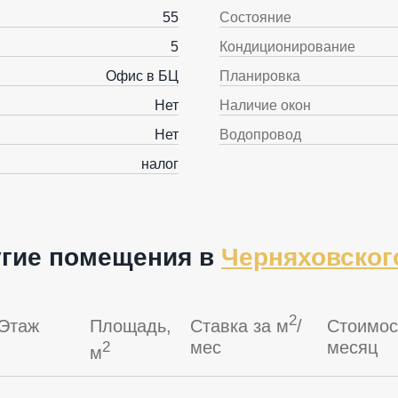
55
Состояние
5
Кондиционирование
Офис в БЦ
Планировка
Нет
Наличие окон
Нет
Водопровод
налог
гие помещения в
Черняховског
2
Этаж
Площадь,
Ставка за м
/
Стоимос
мес
месяц
2
м