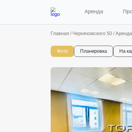
Аренда
Пр
Главная
/
Черняховского 50
/
Аренда 
Фото
Планировка
На ка