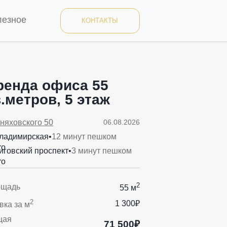
лезное
КОНТАКТЫ
ренда офиса 55
.метров, 5 этаж
няховского 50
06.08.2026
ладимирская
•
12 минут пешком
иговский проспект
•
3 минут пешком
2
ощадь
55 м
2
1 300₽
вка за м
щая
71 500₽