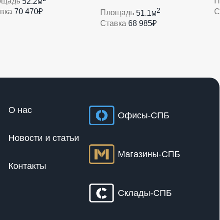
ощадь
52.2м
П
2
авка
70 470₽
С
Площадь
51.1м
Ставка
68 985₽
О нас
Офисы-СПБ
Новости и статьи
Магазины-СПБ
Контакты
Склады-СПБ