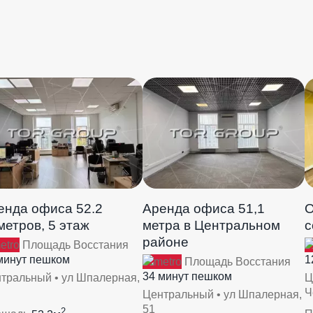
енда офиса 52.2
Аренда офиса 51,1
О
метров, 5 этаж
метра в Центральном
с
районе
Площадь Восстания
минут пешком
1
Площадь Восстания
34 минут пешком
тральный • ул Шпалерная,
Ц
Ч
Центральный • ул Шпалерная,
51
2