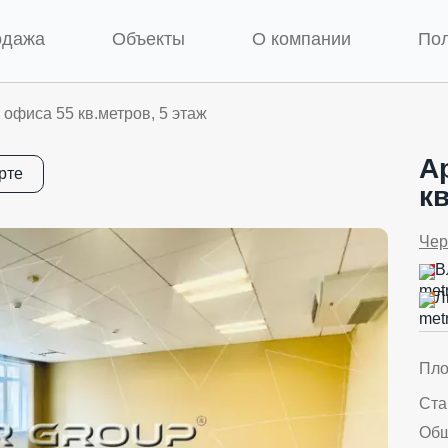
одажа
Объекты
О компании
По
офиса 55 кв.метров, 5 этаж
А
рте
кв
Чер
В
Л
Пл
Ста
Об