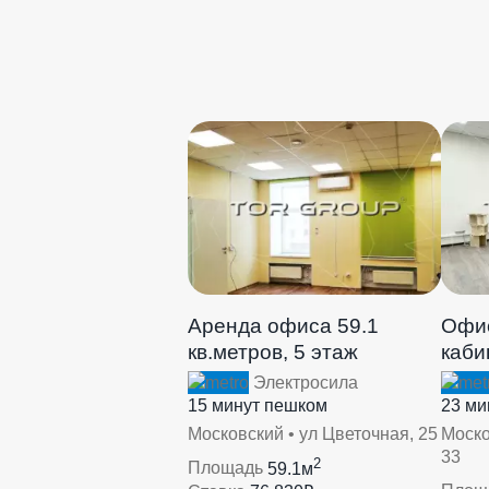
Аренда офиса 59.1
Офис
кв.метров, 5 этаж
каби
Электросила
15 минут пешком
23 ми
Московский • ул Цветочная, 25
Моско
33
2
Площадь
59.1м