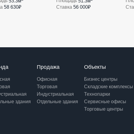
адь
53.3м
Площадь
51.3м
Пл
ка
58 630₽
Ставка
56 000₽
Ст
нда
Продажа
Объекты
сная
Офисная
Бизнес центры
овая
Торговая
Складские комплексы
устриальная
Индустриальная
Технопарки
льные здания
Отдельные здания
Сервисные офисы
Торговые центры