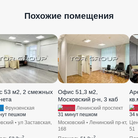
Похожие помещения
 53 м2, 2 смежных
Офис 51,3 м2,
Ар
нета
Московский р-н, 3 каб
кв.
Фрунзенская
Ленинский проспект
нут пешком
31 минут пешком
34 
вский • ул Заставская,
Московский • Ленинский пр-кт,
Цен
168
51
2
2