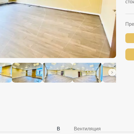
сто
Пре
B
Вентиляция