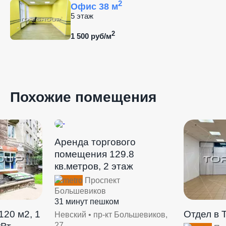
2
Офис 38 м
5 этаж
2
1 500 руб/м
Похожие помещения
Аренда торгового
помещения 129.8
кв.метров, 2 этаж
Проспект
Большевиков
31 минут пешком
120 м2, 1
Отдел в 
Невский • пр-кт Большевиков,
27