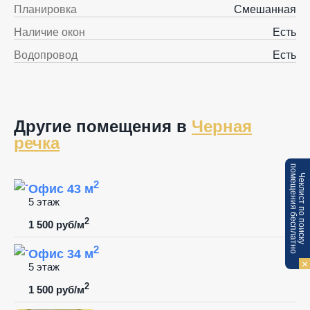
Планировка
Смешанная
Наличие окон
Есть
Водопровод
Есть
Другие помещения в
Черная
речка
п
Ч
е
к
л
и
с
т
п
о
п
о
и
с
к
у
о
м
е
щ
е
н
и
я
б
е
с
п
л
а
т
н
о
2
Офис 43 м
5 этаж
2
1 500 руб/м
2
Офис 34 м
5 этаж
2
1 500 руб/м