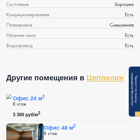
Состояние
Хорошее
Кондиционирование
Есть
Планировка
Смешанная
Наличие окон
Есть
Водопровод
Есть
п
Другие помещения в
Цеппелин
Ч
е
к
л
и
с
т
п
о
п
о
и
с
к
у
о
м
е
щ
е
н
и
я
б
е
с
п
л
а
т
н
о
2
Офис 24 м
8 этаж
2
3 300 руб/м
2
Офис 48 м
8 этаж