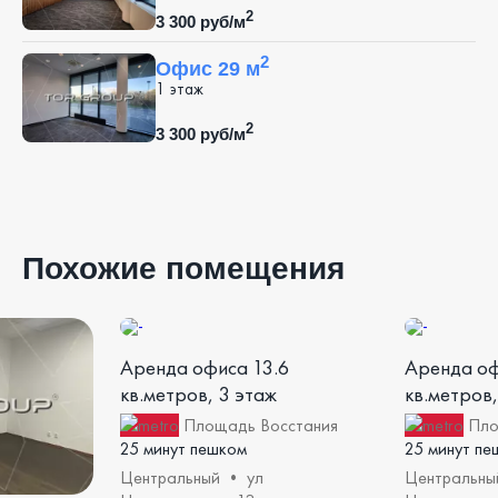
2
3 300 руб/м
2
Офис 29 м
1 этаж
2
3 300 руб/м
Похожие помещения
Аренда офиса 13.6
Аренда оф
кв.метров, 3 этаж
кв.метров,
Площадь Восстания
Пло
25 минут пешком
25 минут пе
Центральный • ул
Центральны