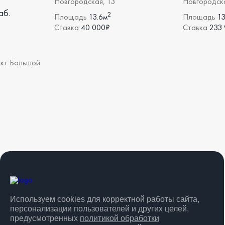
Новгородская, 13
Новгородска
аб.
2
Площадь
13.6м
Площадь
13
Ставка
40 000₽
Ставка
233
-кт Большой
Используем cookies для корректной работы сайта,
персонализации пользователей и других целей,
предусмотренных
политикой обработки