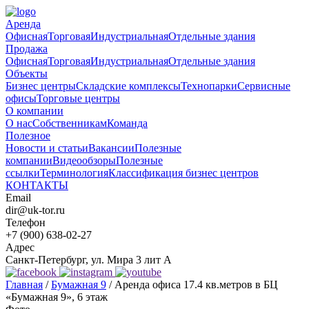
Аренда
Офисная
Торговая
Индустриальная
Отдельные здания
Продажа
Офисная
Торговая
Индустриальная
Отдельные здания
Объекты
Бизнес центры
Складские комплексы
Технопарки
Сервисные
офисы
Торговые центры
О компании
О нас
Собственникам
Команда
Полезное
Новости и статьи
Вакансии
Полезные
компании
Видеообзоры
Полезные
ссылки
Терминология
Классификация бизнес центров
КОНТАКТЫ
Email
dir@uk-tor.ru
Телефон
+7 (900) 638-02-27
Адрес
Санкт-Петербург, ул. Мира 3 лит А
Главная
/
Бумажная 9
/
Аренда офиса 17.4 кв.метров в БЦ
«Бумажная 9», 6 этаж