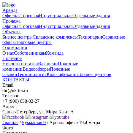
Аренда
Офисная
Торговая
Индустриальная
Отдельные здания
Продажа
Офисная
Торговая
Индустриальная
Отдельные здания
Объекты
Бизнес центры
Складские комплексы
Технопарки
Сервисные
офисы
Торговые центры
О компании
О нас
Собственникам
Команда
Полезное
Новости и статьи
Вакансии
Полезные
компании
Видеообзоры
Полезные
ссылки
Терминология
Классификация бизнес центров
КОНТАКТЫ
Email
dir@uk-tor.ru
Телефон
+7 (900) 638-02-27
Адрес
Санкт-Петербург, ул. Мира 3 лит А
Главная
/
Бумажная 9
/
Аренда офиса 19,4 метра
Фото