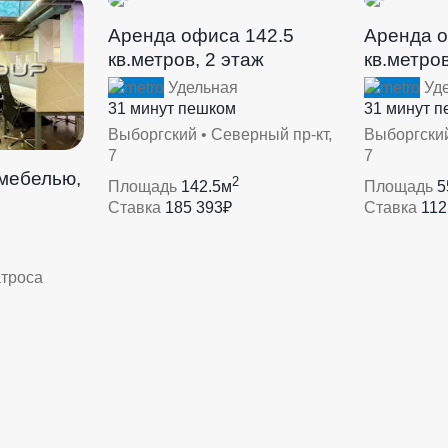
Аренда офиса 142.5
Аренда о
кв.метров, 2 этаж
кв.метров
Удельная
Уде
31 минут пешком
31 минут 
Выборгский • Северный пр-кт,
Выборгский
7
7
 мебелью,
2
Площадь
142.5м
Площадь
5
Ставка
185 393₽
Ставка
112
атроса