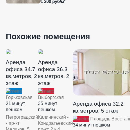
1 200 руб/м
Похожие помещения
Аренда
Аренда
офиса 34.7
офиса 36.3
кв.метров, 2
кв.метров, 2
этаж
этаж
Горьковская
Выборгская
Аренда офиса 32.2
21 минут
35 минут
пешком
пешком
кв.метров, 5 этаж
Петроградский
Калининский •
Площадь Восстан
• пр-кт
Кондратьевский
34 минут пешком
Медиков, 5
пр-кт, 2 к 4