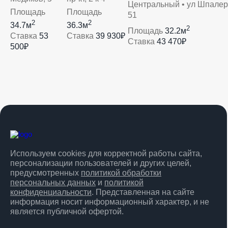
Центральный • ул Шпалер
Площадь
Площадь
51
2
2
34.7м
36.3м
2
Площадь
32.2м
Ставка
53
Ставка
39 930₽
Ставка
43 470₽
500₽
Используем cookies для корректной работы сайта,
персонализации пользователей и других целей,
предусмотренных
политикой обработки
персональных данных
и
политикой
конфиденциальности
. Представленная на сайте
информация носит информационный характер, и не
является публичной офертой.