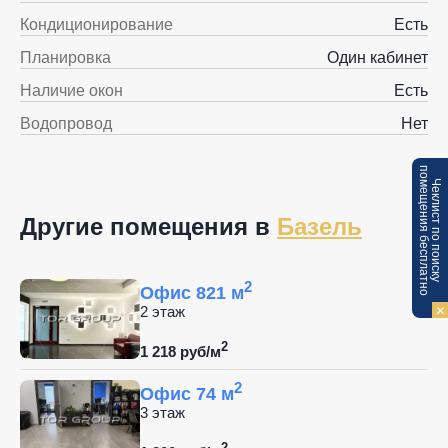
Кондиционирование
Есть
Планировка
Один кабинет
Наличие окон
Есть
Водопровод
Нет
п
Ч
е
к
л
и
с
т
п
о
п
о
и
с
к
у
о
м
е
щ
е
н
и
я
б
е
с
п
л
а
т
н
о
Другие помещения в
Базель
2
Офис 821 м
2 этаж
2
1 218 руб/м
2
Офис 74 м
3 этаж
2