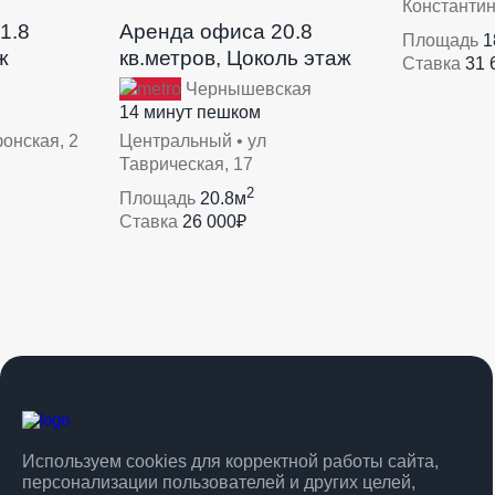
Константино
1.8
Аренда офиса 20.8
Площадь
1
ж
кв.метров, Цоколь этаж
Ставка
31 
Чернышевская
14 минут пешком
онская, 2
Центральный • ул
Таврическая, 17
2
Площадь
20.8м
Ставка
26 000₽
Используем cookies для корректной работы сайта,
персонализации пользователей и других целей,