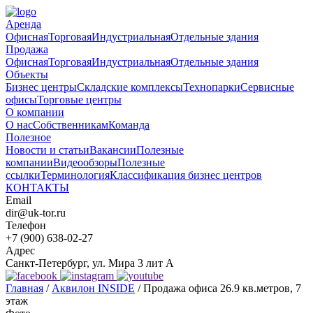
Аренда
Офисная
Торговая
Индустриальная
Отдельные здания
Продажа
Офисная
Торговая
Индустриальная
Отдельные здания
Объекты
Бизнес центры
Складские комплексы
Технопарки
Сервисные
офисы
Торговые центры
О компании
О нас
Собственникам
Команда
Полезное
Новости и статьи
Вакансии
Полезные
компании
Видеообзоры
Полезные
ссылки
Терминология
Классификация бизнес центров
КОНТАКТЫ
Email
dir@uk-tor.ru
Телефон
+7 (900) 638-02-27
Адрес
Санкт-Петербург, ул. Мира 3 лит А
Главная
/
Аквилон INSIDE
/
Продажа офиса 26.9 кв.метров, 7
этаж