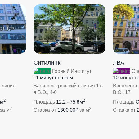
Ситилинк
ЛВА
Горный Институт
Сп
11 минут пешком
10 минут 
• линия
Василеостровский • линия 17-
Василеостр
я В.О., 4-6
В.О., 17
2
2
7м
Площадь
12.2 - 75.6м
Площадь
О
2
2
за м
Ставка от
1300.00₽
за м
Ставка от