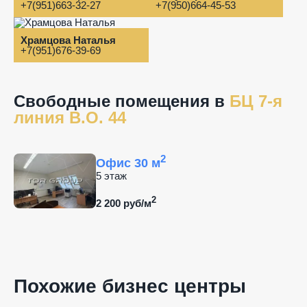
+7(951)663-32-27
+7(950)664-45-53
Храмцова Наталья
+7(951)676-39-69
Свободные помещения в
БЦ 7-я
линия В.О. 44
2
Офис 30 м
5 этаж
2
2 200 руб/м
Похожие бизнес центры