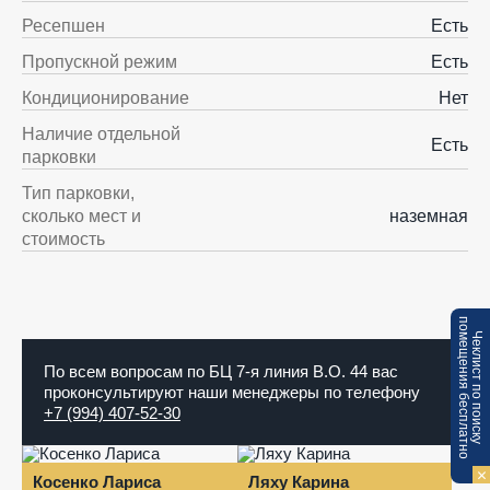
Ресепшен
Есть
Пропускной режим
Есть
Кондиционирование
Нет
Наличие отдельной
Есть
парковки
Тип парковки,
сколько мест и
наземная
стоимость
п
Ч
е
к
л
и
с
т
п
о
п
о
и
с
к
у
о
м
е
щ
е
н
и
я
б
е
с
п
л
а
т
н
о
По всем вопросам по БЦ 7-я линия В.О. 44 вас
проконсультируют наши менеджеры по телефону
+7 (994) 407-52-30
Косенко Лариса
Ляху Карина