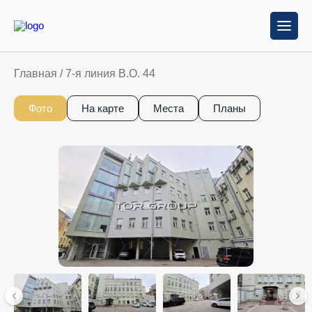
Главная
/
7-я линия В.О. 44
Фото
На карте
Места
Планы