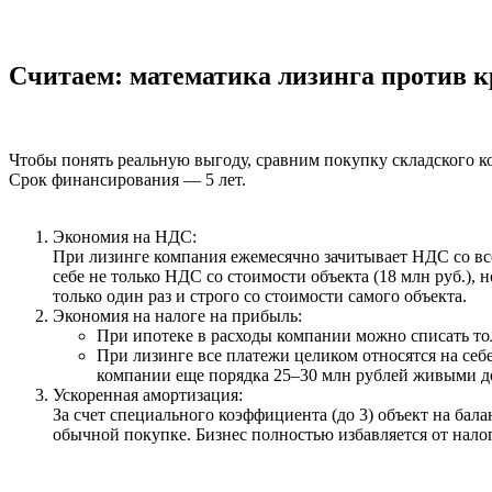
Считаем: математика лизинга против к
Чтобы понять реальную выгоду, сравним покупку складского 
Срок финансирования — 5 лет.
Экономия на НДС:
При лизинге компания ежемесячно зачитывает НДС со все
себе не только НДС со стоимости объекта (
18 млн руб.
), 
только один раз и строго со стоимости самого объекта.
Экономия на налоге на прибыль:
При
ипотеке
в расходы компании можно списать тол
При
лизинге
все платежи целиком относятся на себ
компании еще порядка
25–30 млн рублей
живыми де
Ускоренная амортизация:
За счет специального коэффициента (до 3) объект на бала
обычной покупке. Бизнес полностью избавляется от налог