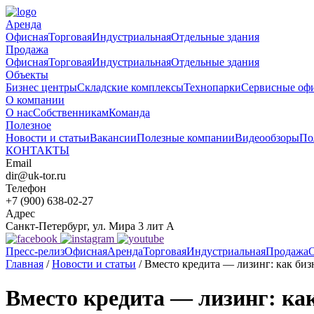
Аренда
Офисная
Торговая
Индустриальная
Отдельные здания
Продажа
Офисная
Торговая
Индустриальная
Отдельные здания
Объекты
Бизнес центры
Складские комплексы
Технопарки
Сервисные оф
О компании
О нас
Собственникам
Команда
Полезное
Новости и статьи
Вакансии
Полезные компании
Видеообзоры
По
КОНТАКТЫ
Email
dir@uk-tor.ru
Телефон
+7 (900) 638-02-27
Адрес
Санкт-Петербург, ул. Мира 3 лит А
Пресс-релиз
Офисная
Аренда
Торговая
Индустриальная
Продажа
О
Главная
/
Новости и статьи
/
Вместо кредита — лизинг: как би
Вместо кредита — лизинг: ка