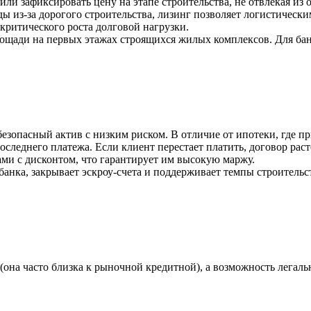
или зафиксировать цену на этапе строительства, не отвлекая из
ды из-за дорогого строительства, лизинг позволяет логистичес
критического роста долговой нагрузки.
ощади на первых этажах строящихся жилых комплексов. Для бан
езопасный актив с низким риском. В отличие от ипотеки, где пр
последнего платежа
. Если клиент перестает платить, договор рас
ми с дисконтом, что гарантирует им высокую маржу.
 банка, закрывает эскроу-счета и поддерживает темпы строительс
(она часто близка к рыночной кредитной), а возможность легал