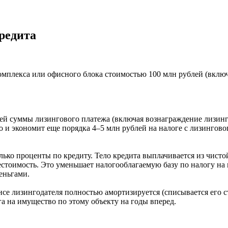
редита
комплекса или офисного блока стоимостью
100 млн рублей
(вклю
й суммы лизингового платежа (включая вознаграждение лизинго
но и экономит еще порядка
4–5 млн рублей
на налоге с лизингово
ько проценты по кредиту. Тело кредита выплачивается из чисто
естоимость. Это уменьшает налогооблагаемую базу по налогу на
ньгами.
нсе лизингодателя полностью амортизируется (списывается его ст
а на имущество по этому объекту на годы вперед.