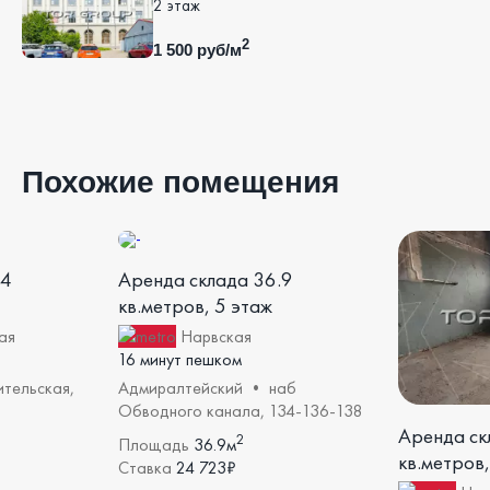
2 этаж
2
1 500 руб/м
Похожие помещения
.4
Аренда склада 36.9
кв.метров, 5 этаж
ая
Нарвская
16 минут пешком
ительская,
Адмиралтейский • наб
Обводного канала, 134-136-138
Аренда ск
2
Площадь
36.9м
кв.метров,
Ставка
24 723₽