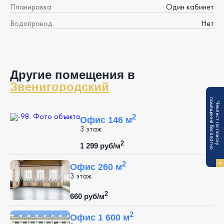
Планировка
Один кабинет
Водопровод
Нет
Другие помещения в
Звенигородский
п
Ч
е
к
л
и
с
т
п
о
п
о
и
с
к
у
о
м
е
щ
е
н
и
я
б
е
с
п
л
а
т
н
о
2
Офис 146 м
3 этаж
2
1 299 руб/м
2
Офис 260 м
3 этаж
2
660 руб/м
2
Офис 1 600 м