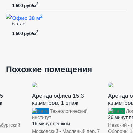
2
1 500 руб/м
2
Офис 38 м
6 этаж
2
1 500 руб/м
Похожие помещения
15
Аренда офиса 15,3
Аренда о
ж
кв.метров, 1 этаж
кв.метров
Технологический
Лом
институт
26 минут 
16 минут пешком
ьбургский
Невский • 
Московский • Масляный пер, 7
Обороны 1