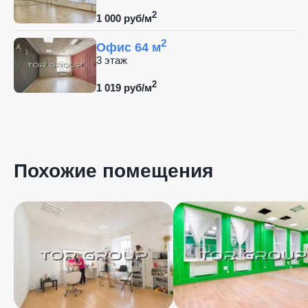
2
1 000 руб/м
2
Офис 64 м
3 этаж
2
1 019 руб/м
Похожие помещения