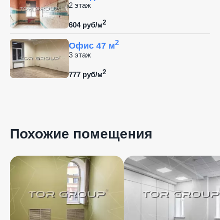
2 этаж
2
604 руб/м
2
Офис 47 м
3 этаж
2
777 руб/м
Похожие помещения