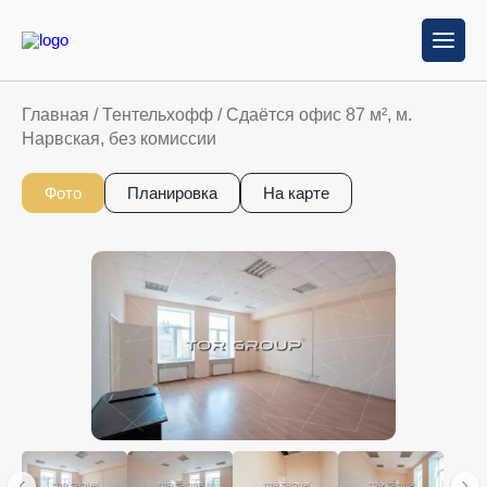
Главная
/
Тентельхофф
/
Сдаётся офис 87 м², м.
Нарвская, без комиссии
Фото
Планировка
На карте