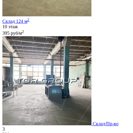
2
Склад 124 м
10 этаж
2
395 руб/м
Склад/Пр-во
3