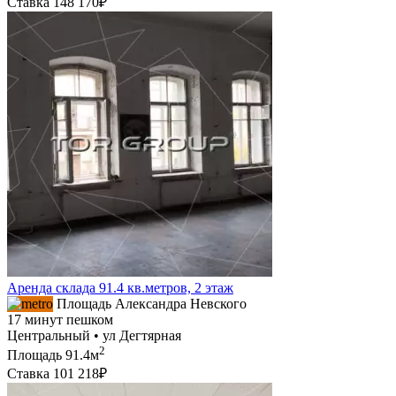
Ставка
148 170₽
Аренда склада 91.4 кв.метров, 2 этаж
Площадь Александра Невского
17 минут пешком
Центральный • ул Дегтярная
2
Площадь
91.4м
Ставка
101 218₽