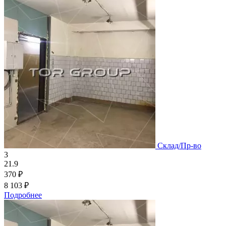
Склад/Пр-во
3
21.9
370 ₽
8 103 ₽
Подробнее