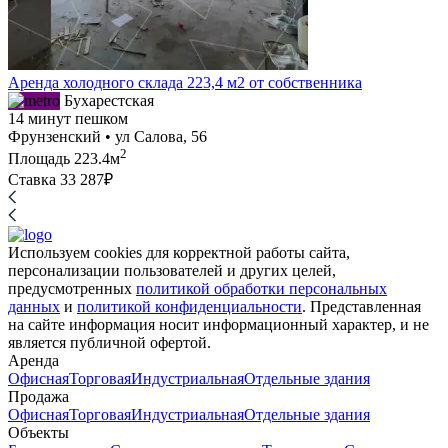
Аренда холодного склада 223,4 м2 от собственника
Бухарестская
14 минут пешком
Фрунзенский • ул Салова, 56
2
Площадь
223.4м
Ставка
33 287₽
Используем cookies для корректной работы сайта,
персонализации пользователей и других целей,
предусмотренных
политикой обработки персональных
данных
и
политикой конфиденциальности
. Представленная
на сайте информация носит информационный характер, и не
является публичной офертой.
Аренда
Офисная
Торговая
Индустриальная
Отдельные здания
Продажа
Офисная
Торговая
Индустриальная
Отдельные здания
Объекты