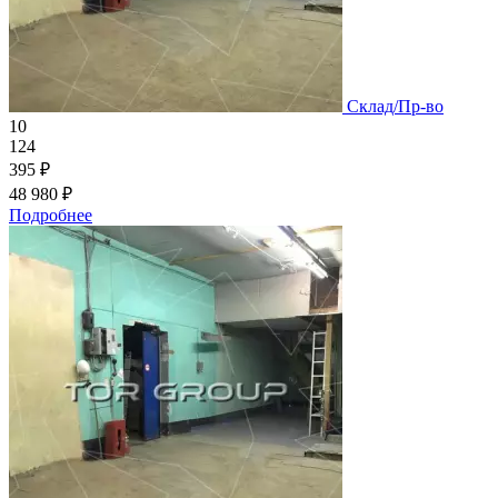
Склад/Пр-во
10
124
395 ₽
48 980 ₽
Подробнее