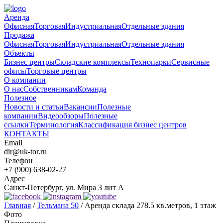
Аренда
Офисная
Торговая
Индустриальная
Отдельные здания
Продажа
Офисная
Торговая
Индустриальная
Отдельные здания
Объекты
Бизнес центры
Складские комплексы
Технопарки
Сервисные
офисы
Торговые центры
О компании
О нас
Собственникам
Команда
Полезное
Новости и статьи
Вакансии
Полезные
компании
Видеообзоры
Полезные
ссылки
Терминология
Классификация бизнес центров
КОНТАКТЫ
Email
dir@uk-tor.ru
Телефон
+7 (900) 638-02-27
Адрес
Санкт-Петербург, ул. Мира 3 лит А
Главная
/
Тельмана 50
/
Аренда склада 278.5 кв.метров, 1 этаж
Фото