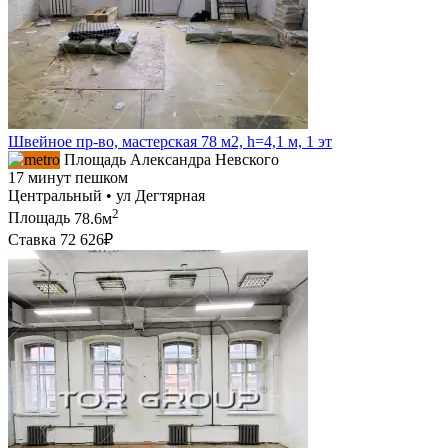
Швейное пр-во, мастерская 78 м2, h=4,1 м, 1 эт
Площадь Александра Невского
17 минут пешком
Центральный • ул Дегтярная
2
Площадь
78.6м
Ставка
72 626₽