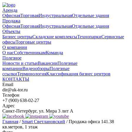
Аренда
Офисная
Торговая
Индустриальная
Отдельные здания
Продажа
Офисная
Торговая
Индустриальная
Отдельные здания
Объекты
Бизнес центры
Складские комплексы
Технопарки
Сервисные
офисы
Торговые центры
О компании
О нас
Собственникам
Команда
Полезное
Новости и статьи
Вакансии
Полезные
компании
Видеообзоры
Полезные
ссылки
Терминология
Классификация бизнес центров
КОНТАКТЫ
Email
dir@uk-tor.ru
Телефон
+7 (900) 638-02-27
Адрес
Санкт-Петербург, ул. Мира 3 лит А
Главная
/
Smart Светлановский
/
Продажа офиса 141.38
кв.метров, 1 этаж