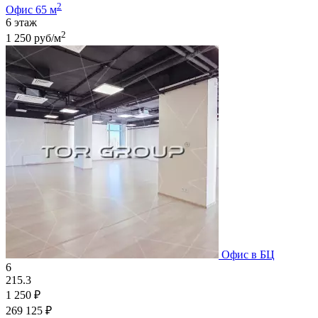
2
Офис 65 м
6 этаж
2
1 250 руб/м
Офис в БЦ
6
215.3
1 250 ₽
269 125 ₽