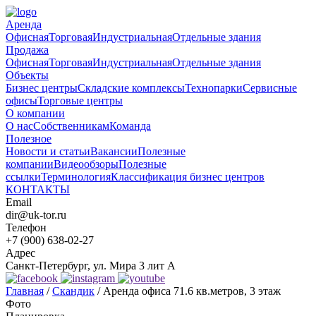
Аренда
Офисная
Торговая
Индустриальная
Отдельные здания
Продажа
Офисная
Торговая
Индустриальная
Отдельные здания
Объекты
Бизнес центры
Складские комплексы
Технопарки
Сервисные
офисы
Торговые центры
О компании
О нас
Собственникам
Команда
Полезное
Новости и статьи
Вакансии
Полезные
компании
Видеообзоры
Полезные
ссылки
Терминология
Классификация бизнес центров
КОНТАКТЫ
Email
dir@uk-tor.ru
Телефон
+7 (900) 638-02-27
Адрес
Санкт-Петербург, ул. Мира 3 лит А
Главная
/
Скандик
/
Аренда офиса 71.6 кв.метров, 3 этаж
Фото