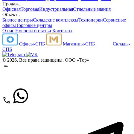
Продажа
Офисная
Торговая
Индустриальная
Отдельные здания
Объекты
Бизнес центры
Складские комплексы
Технопарки
Сервисные
офисы
Торговые центры
О нас
Новости и статьи
Контакты
Офисы-СПБ
Магазины-СПБ
Склады-
СПБ
© 2026, Все права защищены. ООО «Тор»