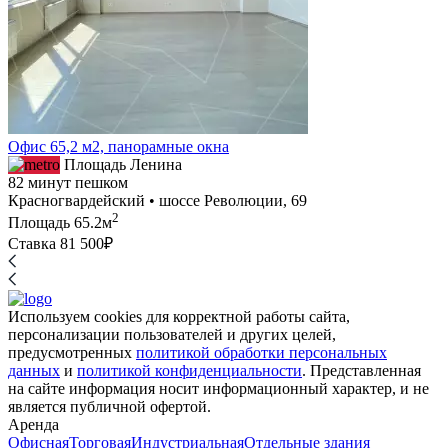
Офис 65,2 м2, панорамные окна
Площадь Ленина
82 минут пешком
Красногвардейский • шоссе Революции, 69
2
Площадь
65.2м
Ставка
81 500₽
Используем cookies для корректной работы сайта,
персонализации пользователей и других целей,
предусмотренных
политикой обработки персональных
данных
и
политикой конфиденциальности
. Представленная
на сайте информация носит информационный характер, и не
является публичной офертой.
Аренда
Офисная
Торговая
Индустриальная
Отдельные здания