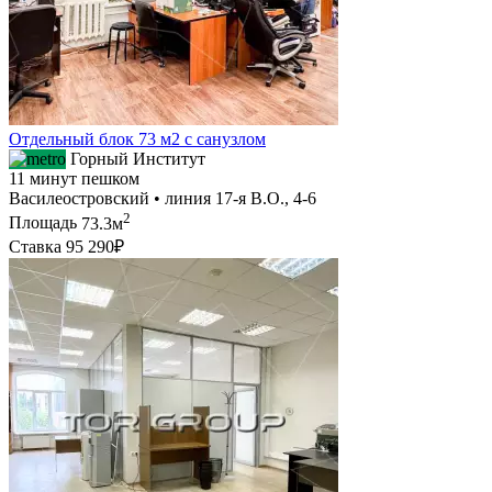
Отдельный блок 73 м2 с санузлом
Горный Институт
11 минут пешком
Василеостровский • линия 17-я В.О., 4-6
2
Площадь
73.3м
Ставка
95 290₽