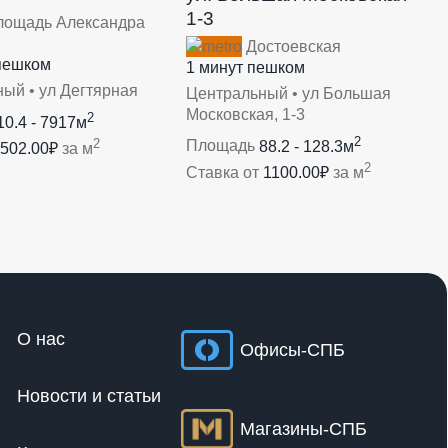
1-3
ощадь Александра
Достоевская
пешком
1 минут пешком
ый • ул Дегтярная
Центральный • ул Большая
Московская, 1-3
2
10.4 - 7917м
2
2
Площадь
88.2 - 128.3м
502.00₽
за м
2
Ставка от
1100.00₽
за м
О нас
Офисы-СПБ
Новости и статьи
Магазины-СПБ