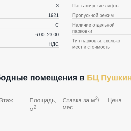
3
Пассажирские лифты
1921
Пропускной режим
C
Наличие отдельной
парковки
6:00–23:00
Тип парковки, сколько
НДС
мест и стоимость
бодные помещения в
БЦ Пушки
2
Этаж
Площадь,
Ставка за м
/
Цена
мес
2
м