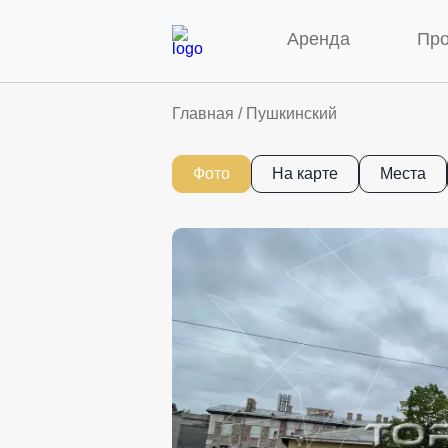
Аренда
Пр
Главная
/
Пушкинский
Фото
На карте
Места