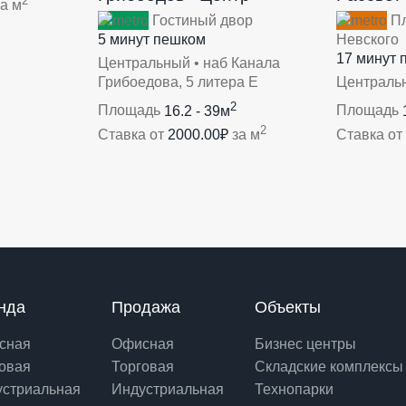
2
а м
Гостиный двор
Пл
5 минут пешком
Невского
17 минут 
Центральный • наб Канала
Грибоедова, 5 литера Е
Центральн
2
Площадь
16.2 - 39м
Площадь
2
Ставка от
2000.00₽
за м
Ставка от
нда
Продажа
Объекты
сная
Офисная
Бизнес центры
овая
Торговая
Складские комплексы
устриальная
Индустриальная
Технопарки