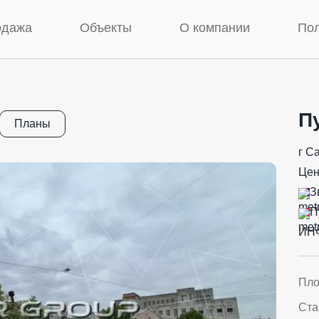
одажа
Объекты
О компании
По
П
Планы
г С
Цен
З
П
ИН
Пл
Ста