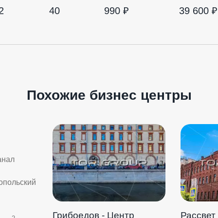
2
40
990 ₽
39 600 ₽
Похожие бизнес центры
анал
опольский
Грибоедов - Центр
Рассвет