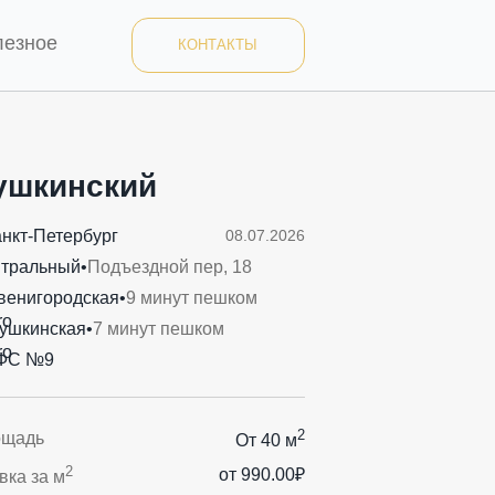
лезное
КОНТАКТЫ
ушкинский
анкт-Петербург
08.07.2026
тральный
•
Подъездной пер, 18
венигородская
•
9 минут пешком
ушкинская
•
7 минут пешком
ФС №9
2
ощадь
От 40 м
2
от 990.00₽
вка за м