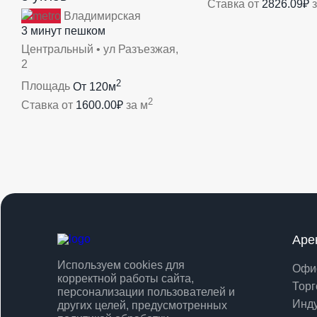
Ставка от
2826.09₽
з
Владимирская
3 минут пешком
Центральный • ул Разъезжая,
2
2
Площадь
От 120м
2
Ставка от
1600.00₽
за м
Аре
Используем cookies для
Офи
корректной работы сайта,
Торг
персонализации пользователей и
Инд
других целей, предусмотренных