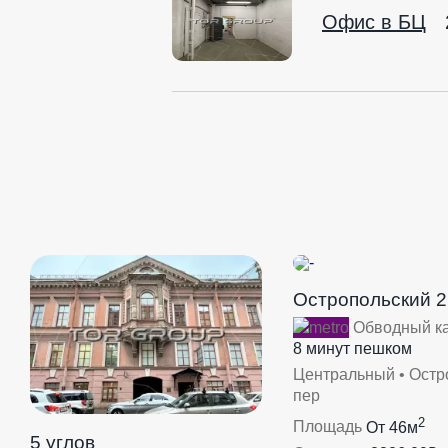
Офис в БЦ
Остропольский 2
Обводный к
8 минут пешком
Центральный • Остр
пер
2
Площадь
От 46м
5 углов