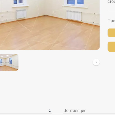
сто
Пре
C
Вентиляция