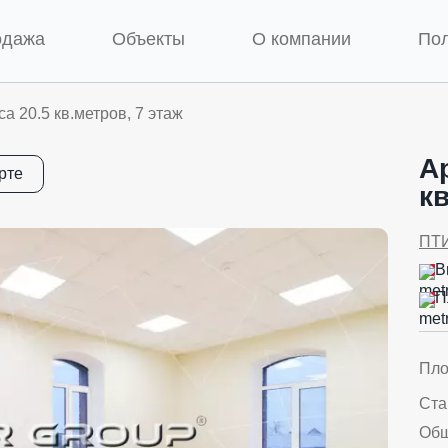
одажа
Объекты
О компании
По
а 20.5 кв.метров, 7 этаж
А
рте
кв
ПТ
В
П
Пл
Ста
Об