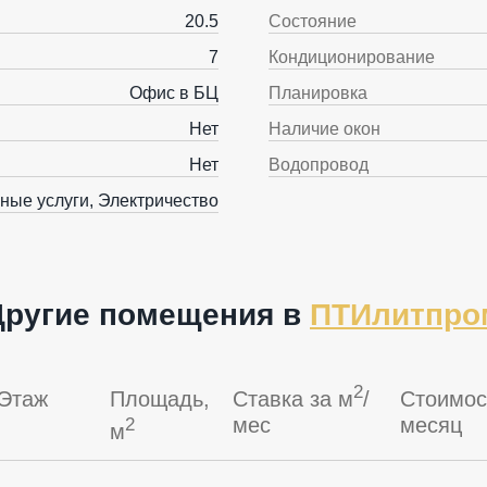
20.5
Состояние
7
Кондиционирование
Офис в БЦ
Планировка
Нет
Наличие окон
Нет
Водопровод
ные услуги, Электричество
Другие помещения в
ПТИлитпро
2
Этаж
Площадь,
Ставка за м
/
Стоимос
мес
месяц
2
м