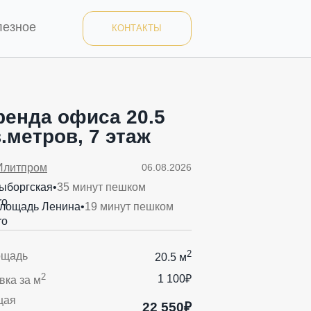
лезное
КОНТАКТЫ
ренда офиса 20.5
.метров, 7 этаж
Илитпром
06.08.2026
ыборгская
•
35 минут пешком
лощадь Ленина
•
19 минут пешком
2
ощадь
20.5 м
2
1 100₽
вка за м
щая
22 550₽