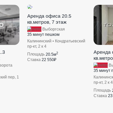
Аренда офиса 20.5
кв.метров, 7 этаж
Выборгская
35 минут пешком
Калининский • Кондратьевский
пр-кт, 2 к 4
.3
Аренда 
2
Площадь
20.5м
ж
кв.метро
Ставка
22 550₽
ворота
Вы
35 минут 
кий пер, 1
Калининск
пр-кт, 2 к 4
Площадь
Ставка
23