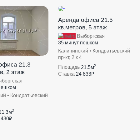
Аренда офиса 21.5
кв.метров, 5 этаж
Выборгская
35 минут пешком
Калининский • Кондратьевский
пр-кт, 2 к 4
офиса 21.3
2
Площадь
21.5м
в, 2 этаж
Ставка
24 833₽
боргская
пешком
ий • Кондратьевский
2
21.3м
 430₽