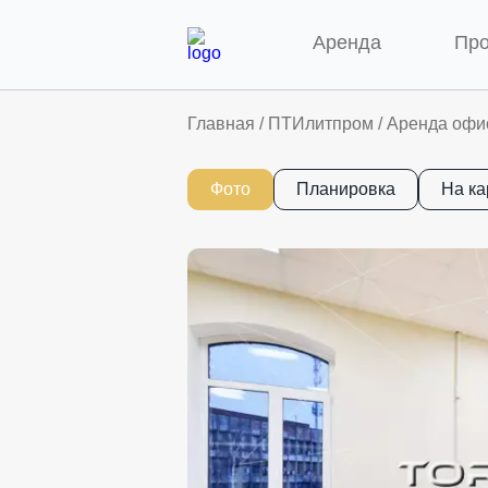
Аренда
Пр
Главная
/
ПТИлитпром
/
Аренда офис
Фото
Планировка
На ка